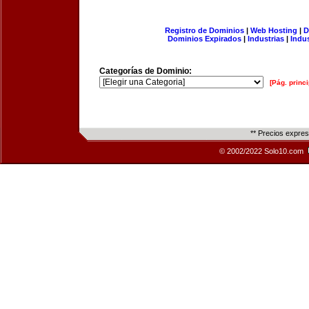
Registro de Dominios
|
Web Hosting
|
D
Dominios Expirados
|
Industrias
|
Indu
Categorías de Dominio:
[Pág. princi
** Precios expre
© 2002/2022 Solo10.com