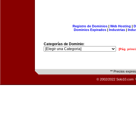
Registro de Dominios
|
Web Hosting
|
D
Dominios Expirados
|
Industrias
|
Indu
Categorías de Dominio:
[Pág. princi
** Precios expre
© 2002/2022 Solo10.com