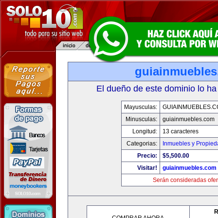
guiainmueble
El dueño de este dominio lo ha
Mayusculas:
GUIAINMUEBLES.
Minusculas:
guiainmuebles.com
Longitud:
13 caracteres
Categorias:
Inmuebles y Propie
Precio:
$5,500.00
Visitar!
guiainmuebles.com
Serán consideradas ofer
R