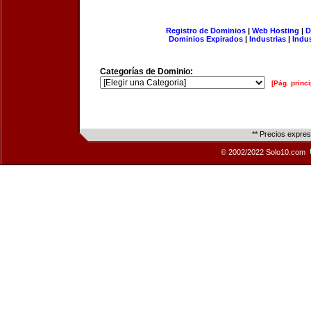
Registro de Dominios
|
Web Hosting
|
D
Dominios Expirados
|
Industrias
|
Indu
Categorías de Dominio:
[Pág. princi
** Precios expre
© 2002/2022 Solo10.com