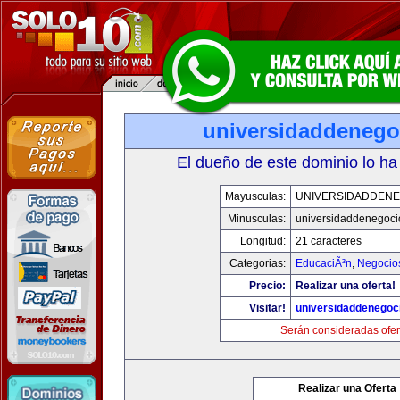
universidaddenego
El dueño de este dominio lo ha
Mayusculas:
UNIVERSIDADDENE
Minusculas:
universidaddenegoc
Longitud:
21 caracteres
Categorias:
EducaciÃ³n
,
Negocio
Precio:
Realizar una oferta!
Visitar!
universidaddenegoc
Serán consideradas ofer
Realizar una Oferta