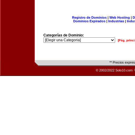
Registro de Dominios
|
Web Hosting
|
D
Dominios Expirados
|
Industrias
|
Indu
Categorías de Dominio:
[Pág. princi
** Precios expre
© 2002/2022 Solo10.com