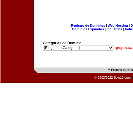
Registro de Dominios
|
Web Hosting
|
D
Dominios Expirados
|
Industrias
|
Indu
Categorías de Dominio:
[Pág. princi
** Precios expre
© 2002/2022 Solo10.com