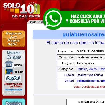
guiabuenosaire
El dueño de este dominio lo ha
Mayusculas:
GUIABUENOSAIRES
Minusculas:
guiabuenosaires.com
Longitud:
15 caracteres
Categorias:
Portales
,
Viajes,Turi
Precio:
Realizar una oferta!
Visitar!
guiabuenosaires.co
Serán consideradas ofer
Realizar una Oferta