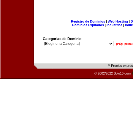
Registro de Dominios
|
Web Hosting
|
D
Dominios Expirados
|
Industrias
|
Indu
Categorías de Dominio:
[Pág. princi
** Precios expre
© 2002/2022 Solo10.com