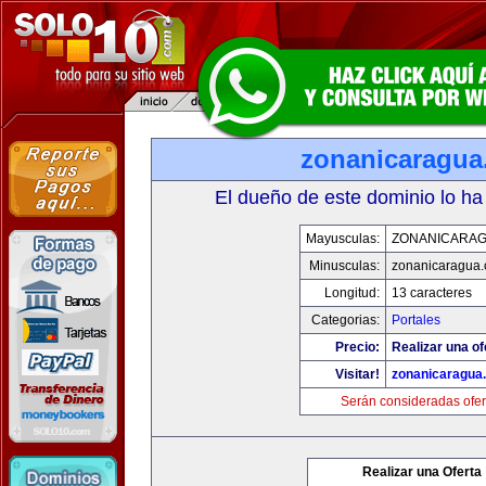
zonanicaragu
El dueño de este dominio lo ha
Mayusculas:
ZONANICARA
Minusculas:
zonanicaragua
Longitud:
13 caracteres
Categorias:
Portales
Precio:
Realizar una of
Visitar!
zonanicaragua
Serán consideradas ofer
Realizar una Oferta