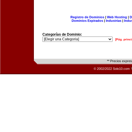
Registro de Dominios
|
Web Hosting
|
D
Dominios Expirados
|
Industrias
|
Indu
Categorías de Dominio:
[Pág. princi
** Precios expre
© 2002/2022 Solo10.com