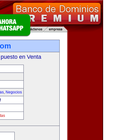
com
 puesto en Venta
ias
,
Negocios
!
tas