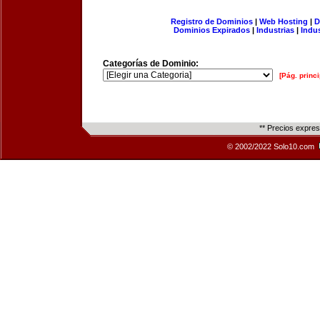
Registro de Dominios
|
Web Hosting
|
D
Dominios Expirados
|
Industrias
|
Indu
Categorías de Dominio:
[Pág. princi
** Precios expre
© 2002/2022 Solo10.com