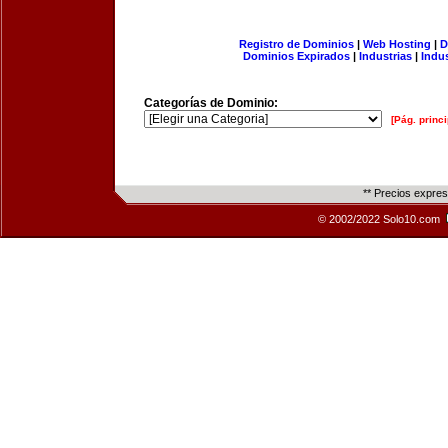
Registro de Dominios
|
Web Hosting
|
D
Dominios Expirados
|
Industrias
|
Indu
Categorías de Dominio:
[Pág. princi
** Precios expre
© 2002/2022 Solo10.com