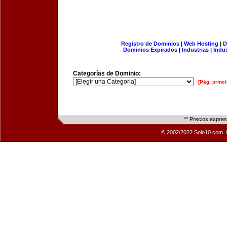
Registro de Dominios
|
Web Hosting
|
D
Dominios Expirados
|
Industrias
|
Indu
Categorías de Dominio:
[Pág. princi
** Precios expre
© 2002/2022 Solo10.com