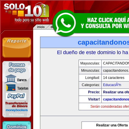
capacitandono
El dueño de este dominio lo ha
Mayusculas:
CAPACITANDO
Minusculas:
capacitandonos
Longitud:
14 caracteres
Categorias:
EducaciÃ³n
Precio:
Realizar una ofe
Visitar!
capacitandono
Serán consideradas ofer
Realizar una Oferta