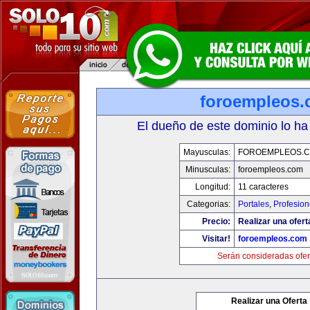
foroempleos
El dueño de este dominio lo ha
Mayusculas:
FOROEMPLEOS.
Minusculas:
foroempleos.com
Longitud:
11 caracteres
Categorias:
Portales
,
Profesio
Precio:
Realizar una ofert
Visitar!
foroempleos.com
Serán consideradas ofer
Realizar una Oferta