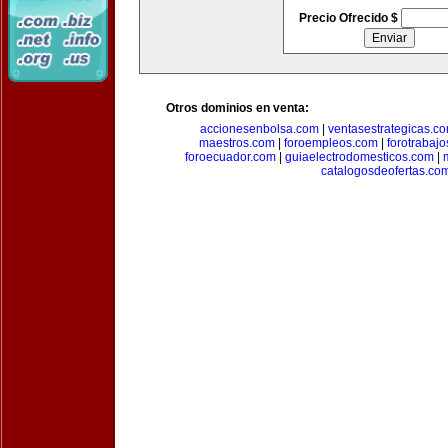
Precio Ofrecido $
Otros dominios en venta:
accionesenbolsa.com
|
ventasestrategicas.c
maestros.com
|
foroempleos.com
|
forotrabaj
foroecuador.com
|
guiaelectrodomesticos.com
|
catalogosdeofertas.co