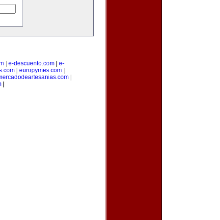
om
|
e-descuento.com
|
e-
os.com
|
europymes.com
|
mercadodeartesanias.com
|
m
|