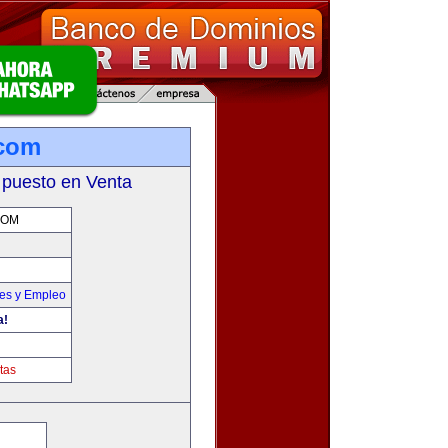
.com
 puesto en Venta
COM
nes y Empleo
a!
tas