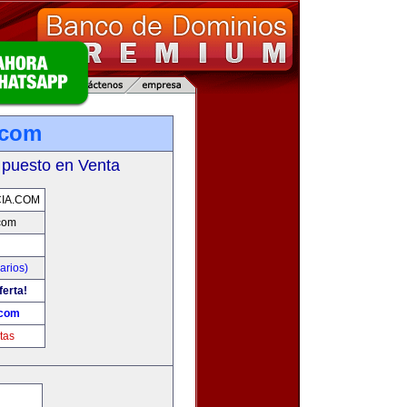
.com
 puesto en Venta
CIA.COM
.com
arios)
ferta!
.com
tas