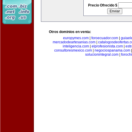
Precio Ofrecido $
Otros dominios en venta:
europymes.com
|
foroecuador.com
|
guiael
mercadodeartesanias.com
|
catalogosdeofertas.
inteligencia.com
|
elprofesionista.com
|
est
consultoresmexico.com
|
negociospanama.com
solucionintegral.com
|
foroch