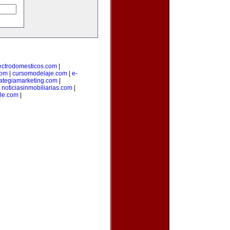
ectrodomesticos.com
|
com
|
cursomodelaje.com
|
e-
rategiamarketing.com
|
|
noticiasinmobiliarias.com
|
ile.com
|