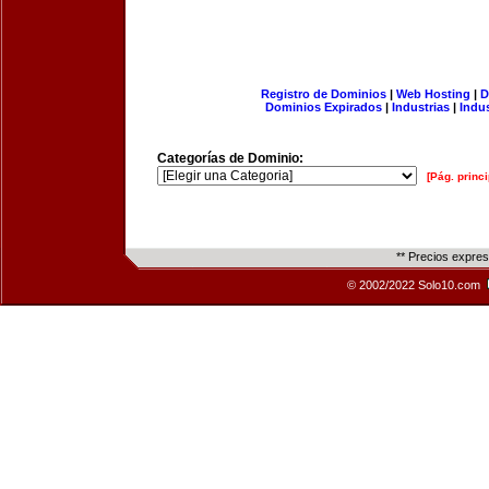
Registro de Dominios
|
Web Hosting
|
D
Dominios Expirados
|
Industrias
|
Indu
Categorías de Dominio:
[Pág. princi
** Precios expre
© 2002/2022 Solo10.com