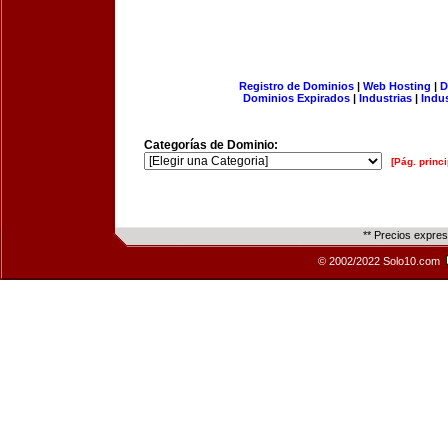
Registro de Dominios
|
Web Hosting
|
D
Dominios Expirados
|
Industrias
|
Indu
Categorías de Dominio:
[Pág. princi
** Precios expre
© 2002/2022 Solo10.com