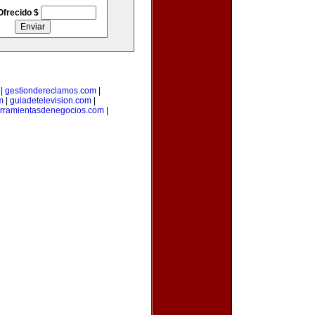
Ofrecido $
|
gestiondereclamos.com
|
m
|
guiadetelevision.com
|
rramientasdenegocios.com
|