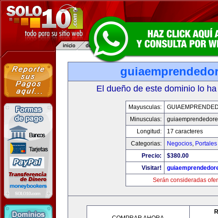
guiaemprendedo
El dueño de este dominio lo ha
Mayusculas:
GUIAEMPRENDE
Minusculas:
guiaemprendedore
Longitud:
17 caracteres
Categorias:
Negocios
,
Portales
Precio:
$380.00
Visitar!
guiaemprendedor
Serán consideradas ofer
R